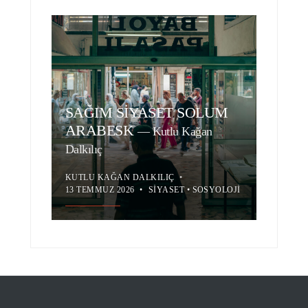
SAĞIM SİYASET SOLUM
ARABESK
—
Kutlu Kağan
Dalkılıç
KUTLU KAĞAN DALKILIÇ
•
13 TEMMUZ 2026
•
SIYASET
•
SOSYOLOJI