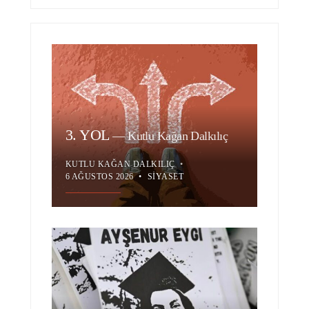
3. YOL
—
Kutlu Kağan Dalkılıç
KUTLU KAĞAN DALKILIÇ
•
6 AĞUSTOS 2026
•
SIYASET