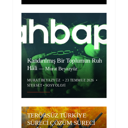
Kandırılmış Bir Toplumun Ruh
Hâli
—
Murat Beyazyüz
MURAT BEYAZYÜZ
•
23 TEMMUZ 2026
•
SIYASET
•
SOSYOLOJI
TERÖRSÜZ TÜRKİYE
SÜRECİ ÇÖZÜM SÜRECİ