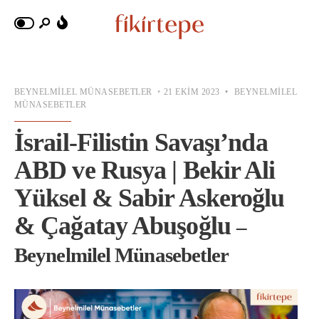
BEYNELMILEL MÜNASEBETLER
•
21 EKIM 2023
•
BEYNELMILEL
MÜNASEBETLER
İsrail-Filistin Savaşı’nda
ABD ve Rusya | Bekir Ali
Yüksel & Sabir Askeroğlu
& Çağatay Abuşoğlu
–
Beynelmilel Münasebetler