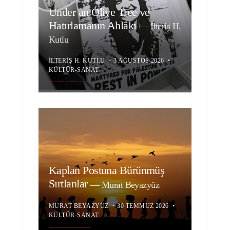
Under an Olive Tree ve
Hatırlamanın Ahlâkı
—
İlteriş H.
Kutlu
İLTERIŞ H. KUTLU
•
3 AĞUSTOS 2026
•
KÜLTÜR-SANAT
Kaplan Postuna Bürünmüş
Sırtlanlar
—
Murat Beyazyüz
MURAT BEYAZYÜZ
•
30 TEMMUZ 2026
•
KÜLTÜR-SANAT