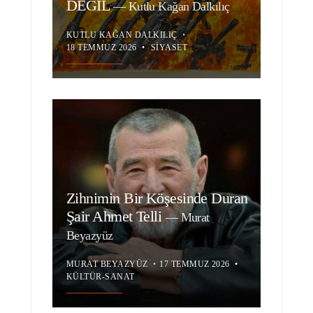
DEĞİL
—
Kutlu Kağan Dalkılıç
KUTLU KAĞAN DALKILIÇ
•
18 TEMMUZ 2026
•
SIYASET
Zihnimin Bir Köşesinde Duran
Şair Ahmet Telli
—
Murat
Beyazyüz
MURAT BEYAZYÜZ
•
17 TEMMUZ 2026
•
KÜLTÜR-SANAT