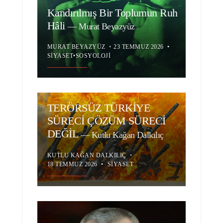
Kandırılmış Bir Toplumun Ruh
Hâli
—
Murat Beyazyüz
MURAT BEYAZYÜZ
•
23 TEMMUZ 2026
•
SIYASET
•
SOSYOLOJI
TERÖRSÜZ TÜRKİYE
SÜRECİ ÇÖZÜM SÜRECİ
DEĞİL
—
Kutlu Kağan Dalkılıç
KUTLU KAĞAN DALKILIÇ
•
18 TEMMUZ 2026
•
SIYASET