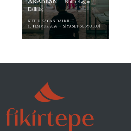
ARABESK
—
Kutlu Kağan
Dalkılıç
KUTLU KAĞAN DALKILIÇ
•
13 TEMMUZ 2026
•
SIYASET
•
SOSYOLOJI