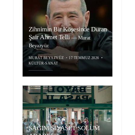
Zihnimin Bir Köşesinde Duran
Şair Ahmet Telli
—
Murat
Beyazyüz
MURAT BEYAZYÜZ
•
17 TEMMUZ 2026
•
KÜLTÜR-SANAT
SAĞIM SİYASET SOLUM