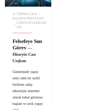
11 TEMMUZ 2024
•
FELSEFE
•
TEKNOLOJI
GÖRÜNTÜLEMELER:
•
159
Felsefeye Son
Görev
—
Hüseyin Can
Coşkun
Günümüzde yapay
zekâ ciddi bir tarihî
birikime sahip
teknolojik sistemler
olarak kabul görmeye
başladı ve artık yapay