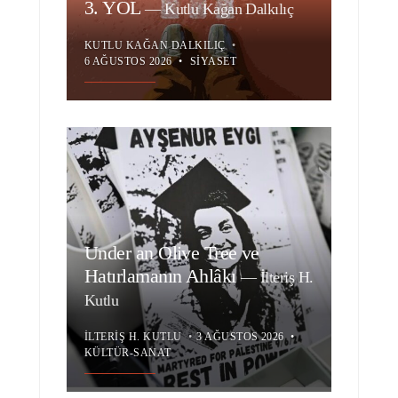
3. YOL
—
Kutlu Kağan Dalkılıç
KUTLU KAĞAN DALKILIÇ
•
6 AĞUSTOS 2026
•
SIYASET
Under an Olive Tree ve
Hatırlamanın Ahlâkı
—
İlteriş H.
Kutlu
İLTERIŞ H. KUTLU
•
3 AĞUSTOS 2026
•
KÜLTÜR-SANAT