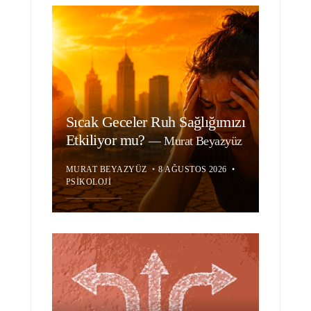
Sıcak Geceler Ruh Sağlığımızı
Etkiliyor mu?
—
Murat Beyazyüz
MURAT BEYAZYÜZ
•
8 AĞUSTOS 2026
•
PSIKOLOJI