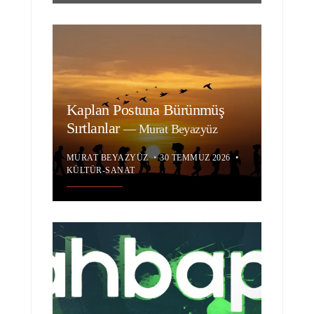
Kaplan Postuna Bürünmüş
Sırtlanlar
—
Murat Beyazyüz
MURAT BEYAZYÜZ
•
30 TEMMUZ 2026
•
KÜLTÜR-SANAT