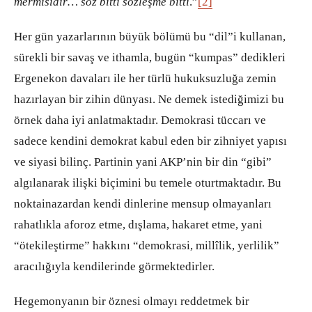
mermisidir… söz bitti sözleşme bitti
.”
[2]
Her gün yazarlarının büyük bölümü bu “dil”i kullanan,
sürekli bir savaş ve ithamla, bugün “kumpas” dedikleri
Ergenekon davaları ile her türlü hukuksuzluğa zemin
hazırlayan bir zihin dünyası. Ne demek istediğimizi bu
örnek daha iyi anlatmaktadır. Demokrasi tüccarı ve
sadece kendini demokrat kabul eden bir zihniyet yapısı
ve siyasi bilinç. Partinin yani AKP’nin bir din “gibi”
algılanarak ilişki biçimini bu temele oturtmaktadır. Bu
noktainazardan kendi dinlerine mensup olmayanları
rahatlıkla aforoz etme, dışlama, hakaret etme, yani
“ötekileştirme” hakkını “demokrasi, millîlik, yerlilik”
aracılığıyla kendilerinde görmektedirler.
Hegemonyanın bir öznesi olmayı reddetmek bir