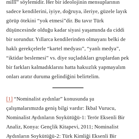
millî” söylemidir. Her bir ideolojinin mensuplarının
sadece kendilerini, iyiye, doğruya, ileriye, güzele layık
görüp ötekini “yok etmesi”dir. Bu tavır Türk
düşüncesinde olduğu kadar siyasi yaşamında da ciddi
bir sorundur. Yıllarca kendilerinden olmayanı belki de
haklı gerekçelerle “kartel medyası”, “yanlı medya”,
“iktidar beslemesi” vs. diye suçladıkları gruplardan pek
bir farkları kalmadıklarını hatta haksızlık yapmayalım
onları aratır duruma gelindiğini belirtelim.
[1]
“Nominalist aydınlar” konusunda şu
çalışmalarımızda geniş bilgi vardır: İkbal Vurucu,
Nominalist Aydınların Soykütüğü-1: Terör Eksenli Bir
Analiz, Konya: Gençlik Kitapevi, 2011; Nominalist
Aydınların Soykütüğü-2: Türk Kimliği Eksenli Bir