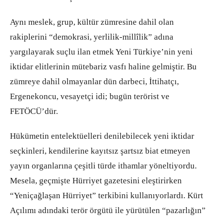
Aynı meslek, grup, kültür zümresine dahil olan
rakiplerini “demokrasi, yerlilik-millîlik” adına
yargılayarak suçlu ilan etmek Yeni Türkiye’nin yeni
iktidar elitlerinin mütebariz vasfı haline gelmiştir. Bu
zümreye dahil olmayanlar dün darbeci, İttihatçı,
Ergenekoncu, vesayetçi idi; bugün terörist ve
FETÖCÜ’dür.
Hükümetin entelektüelleri denilebilecek yeni iktidar
seçkinleri, kendilerine kayıtsız şartsız biat etmeyen
yayın organlarına çeşitli türde ithamlar yöneltiyordu.
Mesela, geçmişte Hürriyet gazetesini eleştirirken
“Yeniçağlaşan Hürriyet” terkibini kullanıyorlardı. Kürt
Açılımı adındaki terör örgütü ile yürütülen “pazarlığın”