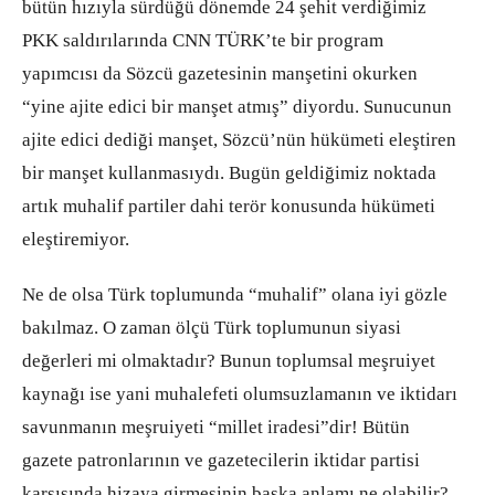
bütün hızıyla sürdüğü dönemde 24 şehit verdiğimiz
PKK saldırılarında CNN TÜRK’te bir program
yapımcısı da Sözcü gazetesinin manşetini okurken
“yine ajite edici bir manşet atmış” diyordu. Sunucunun
ajite edici dediği manşet, Sözcü’nün hükümeti eleştiren
bir manşet kullanmasıydı. Bugün geldiğimiz noktada
artık muhalif partiler dahi terör konusunda hükümeti
eleştiremiyor.
Ne de olsa Türk toplumunda “muhalif” olana iyi gözle
bakılmaz. O zaman ölçü Türk toplumunun siyasi
değerleri mi olmaktadır? Bunun toplumsal meşruiyet
kaynağı ise yani muhalefeti olumsuzlamanın ve iktidarı
savunmanın meşruiyeti “millet iradesi”dir! Bütün
gazete patronlarının ve gazetecilerin iktidar partisi
karşısında hizaya girmesinin başka anlamı ne olabilir?