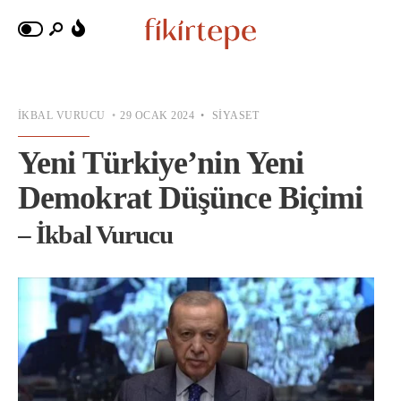
İKBAL VURUCU
•
29 OCAK 2024
•
SIYASET
Yeni Türkiye’nin Yeni
Demokrat Düşünce Biçimi
– İkbal Vurucu