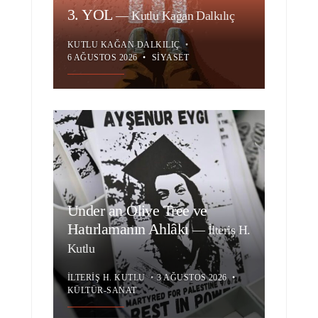
3. YOL
—
Kutlu Kağan Dalkılıç
KUTLU KAĞAN DALKILIÇ
•
6 AĞUSTOS 2026
•
SIYASET
Under an Olive Tree ve
Hatırlamanın Ahlâkı
—
İlteriş H.
Kutlu
İLTERIŞ H. KUTLU
•
3 AĞUSTOS 2026
•
KÜLTÜR-SANAT