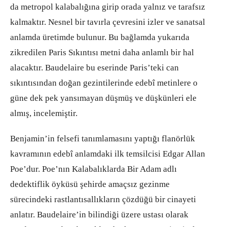
da metropol kalabalığına girip orada yalnız ve tarafsız
kalmaktır. Nesnel bir tavırla çevresini izler ve sanatsal
anlamda üretimde bulunur. Bu bağlamda yukarıda
zikredilen Paris Sıkıntısı metni daha anlamlı bir hal
alacaktır. Baudelaire bu eserinde Paris’teki can
sıkıntısından doğan gezintilerinde edebî metinlere o
güne dek pek yansımayan düşmüş ve düşkünleri ele
almış, incelemiştir.
Benjamin’in felsefi tanımlamasını yaptığı flanörlük
kavramının edebî anlamdaki ilk temsilcisi Edgar Allan
Poe’dur. Poe’nın Kalabalıklarda Bir Adam adlı
dedektiflik öyküsü şehirde amaçsız gezinme
sürecindeki rastlantısallıkların çözdüğü bir cinayeti
anlatır. Baudelaire’in bilindiği üzere ustası olarak