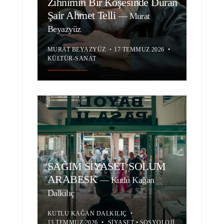
Zihnimin Bir Köşesinde Duran
Şair Ahmet Telli
—
Murat
Beyazyüz
MURAT BEYAZYÜZ
•
17 TEMMUZ 2026
•
KÜLTÜR-SANAT
SAĞIM SİYASET SOLUM
ARABESK
—
Kutlu Kağan
Dalkılıç
KUTLU KAĞAN DALKILIÇ
•
13 TEMMUZ 2026
•
SIYASET
•
SOSYOLOJI