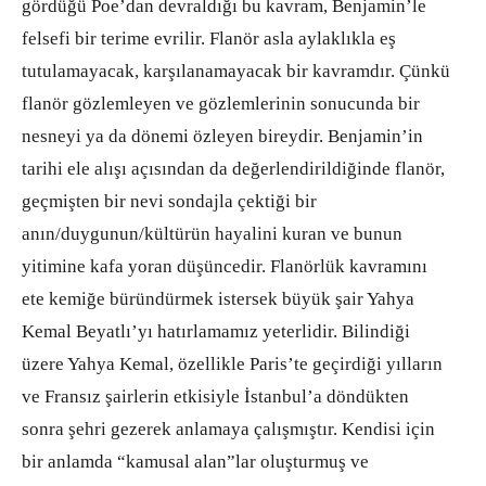
gördüğü Poe’dan devraldığı bu kavram, Benjamin’le
felsefi bir terime evrilir. Flanör asla aylaklıkla eş
tutulamayacak, karşılanamayacak bir kavramdır. Çünkü
flanör gözlemleyen ve gözlemlerinin sonucunda bir
nesneyi ya da dönemi özleyen bireydir. Benjamin’in
tarihi ele alışı açısından da değerlendirildiğinde flanör,
geçmişten bir nevi sondajla çektiği bir
anın/duygunun/kültürün hayalini kuran ve bunun
yitimine kafa yoran düşüncedir. Flanörlük kavramını
ete kemiğe büründürmek istersek büyük şair Yahya
Kemal Beyatlı’yı hatırlamamız yeterlidir. Bilindiği
üzere Yahya Kemal, özellikle Paris’te geçirdiği yılların
ve Fransız şairlerin etkisiyle İstanbul’a döndükten
sonra şehri gezerek anlamaya çalışmıştır. Kendisi için
bir anlamda “kamusal alan”lar oluşturmuş ve