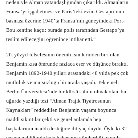
nedeniyle Alman vatandaşlığından çıkarıldı. Almanların
Fransa’yı işgal etmesi ve Paris’teki evini Gestapo’nun
basması üzerine 1940’ta Fransa’nın güneyindeki Port-
Bou kentine kaçtı; burada polis tarafından Gestapo’ya
teslim edileceğini öğrenince intihar etti.”
20. yüzyıl felsefesinin önemli isimlerinden biri olan
Benjamin kısa ömründe fazlaca eser ve düşünce bıraktı.
Benjamin 1892-1940 yılları arasındaki 48 yılda pek çok
mutluluk ve mutsuzluğu bir arada yaşadı. Tek emeli
Berlin Üniversitesi’nde bir kürsü sahibi olmak olan, bu
uğurda yazdığı tezi “Alman Trajik Tiyatrosunun
Kaynakları” reddedilen Benjamin yaşamı boyunca
maddi sıkıntılar çekti ve genel anlamda hep
başkalarının maddi desteğine ihtiyaç duydu. Öyle ki 32
yaşına geldiğinde hala babasının gönderdiği parayla