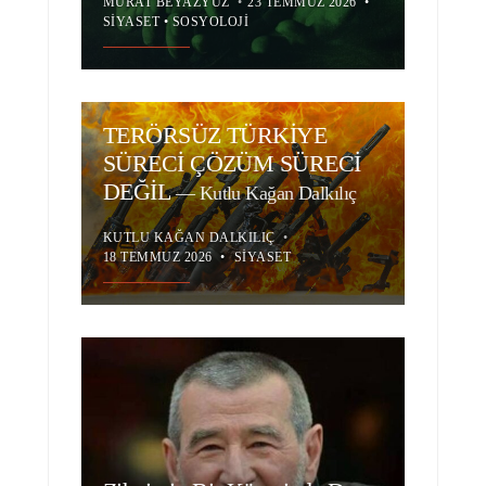
MURAT BEYAZYÜZ
•
23 TEMMUZ 2026
•
SIYASET
•
SOSYOLOJI
TERÖRSÜZ TÜRKİYE
SÜRECİ ÇÖZÜM SÜRECİ
DEĞİL
—
Kutlu Kağan Dalkılıç
KUTLU KAĞAN DALKILIÇ
•
18 TEMMUZ 2026
•
SIYASET