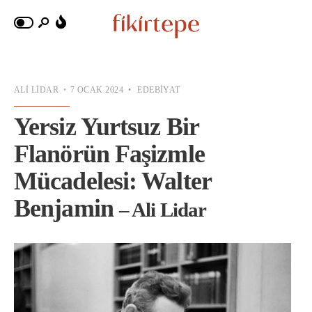
ALI LIDAR
•
7 OCAK 2024
•
EDEBIYAT
Yersiz Yurtsuz Bir
Flanörün Faşizmle
Mücadelesi: Walter
Benjamin
– Ali Lidar