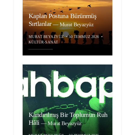
Kaplan Postuna Bürünmüş
Sırtlanlar
—
Murat Beyazyüz
MURAT BEYAZYÜZ
•
30 TEMMUZ 2026
•
KÜLTÜR-SANAT
Kandırılmış Bir Toplumun Ruh
Hâli
—
Murat Beyazyüz