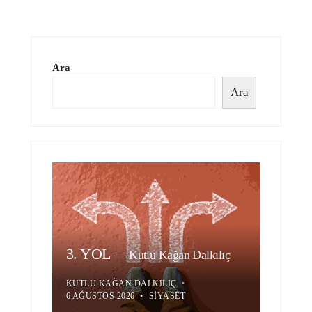
Ara
Ara
3. YOL
—
Kutlu Kağan Dalkılıç
KUTLU KAĞAN DALKILIÇ
•
6 AĞUSTOS 2026
•
SIYASET