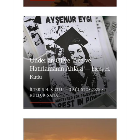
Under an Olive Tree ve
Hatırlamanın Ahlâkı
—
İlteriş H.
Kutlu
İLTERIŞ H. KUTLU
•
3 AĞUSTOS 2026
•
KÜLTÜR-SANAT