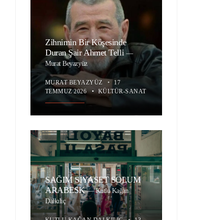
Zihnimin Bir Köşesinde
Duran Şair Ahmet Telli
—
Murat Beyazyüz
MURAT BEYAZYÜZ
•
17
TEMMUZ 2026
•
KÜLTÜR-SANAT
SAĞIM SİYASET SOLUM
ARABESK
—
Kutlu Kağan
Dalkılıç
KUTLU KAĞAN DALKILIÇ
•
13