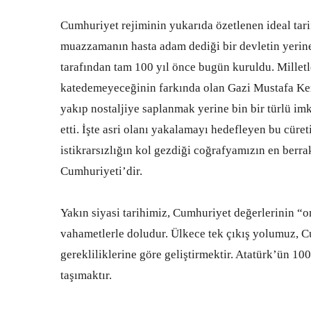
Cumhuriyet rejiminin yukarıda özetlenen ideal ta
muazzamanın hasta adam dediği bir devletin yerine
tarafından tam 100 yıl önce bugün kuruldu. Milletl
katedemeyeceğinin farkında olan Gazi Mustafa Kem
yakıp nostaljiye saplanmak yerine bin bir türlü i
etti. İşte asri olanı yakalamayı hedefleyen bu cüreti
istikrarsızlığın kol gezdiği coğrafyamızın en berr
Cumhuriyeti’dir.
Yakın siyasi tarihimiz, Cumhuriyet değerlerinin “o
vahametlerle doludur. Ülkece tek çıkış yolumuz, C
gerekliliklerine göre geliştirmektir. Atatürk’ün 1
taşımaktır.