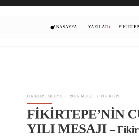
ANASAYFA
YAZILAR
FIKIRTE
FIKIRTEPE MEDYA
•
29 EKIM 2023
•
FIKIRTEPE
FİKİRTEPE’NİN C
YILI MESAJI
– Fiki