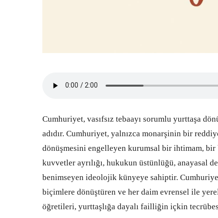
Cumhuriyet, vasıfsız tebaayı sorumlu yurttaşa dönüş
adıdır. Cumhuriyet, yalnızca monarşinin bir reddiy
dönüşmesini engelleyen kurumsal bir ihtimam, bir b
kuvvetler ayrılığı, hukukun üstünlüğü, anayasal devl
benimseyen ideolojik künyeye sahiptir. Cumhuriyet,
biçimlere dönüştüren ve her daim evrensel ile yere
öğretileri, yurttaşlığa dayalı failliğin içkin tecrüb