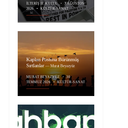
İLTERIŞ H. KUTLU
•
3 AĞUSTOS
2026
•
KÜLTÜR-SANAT
Kaplan Postuna Bürünmüş
Sırtlanlar
—
Murat Beyazyüz
MURAT BEYAZYÜZ
•
30
TEMMUZ 2026
•
KÜLTÜR-SANAT