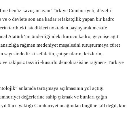
rifine henüz kavuşamayan Türkiye Cumhuriyeti, düvel-i
 ve o devlete son ana kadar refakatçilik yapan bir kadro
erin tarihteki istedikleri noktadan başlayarak mesafe
al Atatürk’ün önderliğindeki kurucu kadro, geçmişe ağıt
mkansızlığa rağmen medeniyet meşalesini tutuşturmaya cüret
n sayesindedir ki sefaletin, çatışmaların, krizlerin,
ak ve rakipsiz tasviri -kusurlu demokrasisine rağmen- Türkiye
ntolojik” anlamda tartışmaya açılmasının yol açtığı
umhuriyet değerlerine sahip çıkmak ve bunları çağın
00 yıl önce yaktığı Cumhuriyet ocağından bugüne kül değil, kor