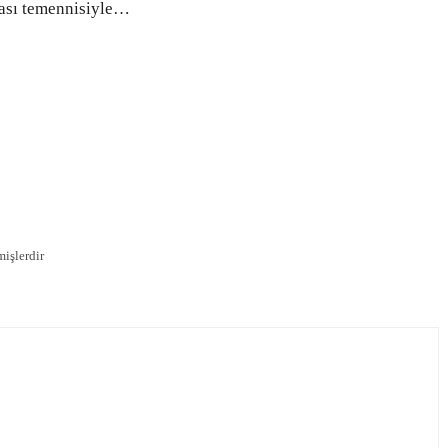
ası temennisiyle…
mişlerdir