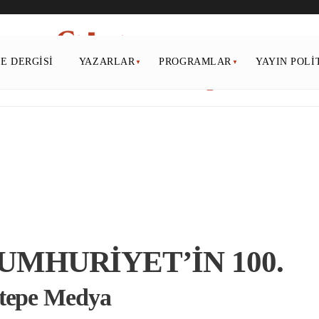
PE DERGISI
YAZARLAR
PROGRAMLAR
YAYIN POLI
UMHURİYET’İN 100.
rtepe Medya