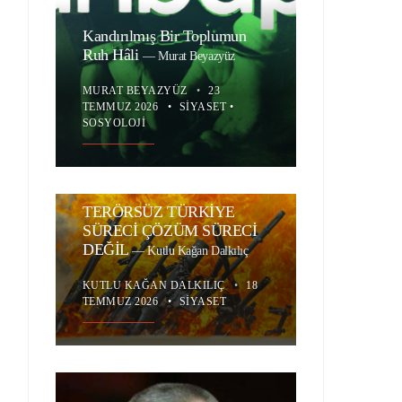
Kandırılmış Bir Toplumun
Ruh Hâli
—
Murat Beyazyüz
MURAT BEYAZYÜZ
•
23
TEMMUZ 2026
•
SIYASET
•
SOSYOLOJI
TERÖRSÜZ TÜRKİYE
SÜRECİ ÇÖZÜM SÜRECİ
DEĞİL
—
Kutlu Kağan Dalkılıç
KUTLU KAĞAN DALKILIÇ
•
18
TEMMUZ 2026
•
SIYASET