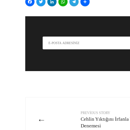
Facebook
Twitter
LinkedIn
WhatsApp
Telegram
Share
PREVIOUS STORY
←
Cehlin Yıktığını İrfanla
Denemesi