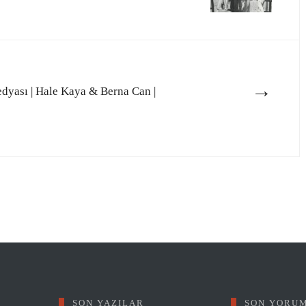
→
dyası | Hale Kaya & Berna Can |
SON YAZILAR
SON YORU