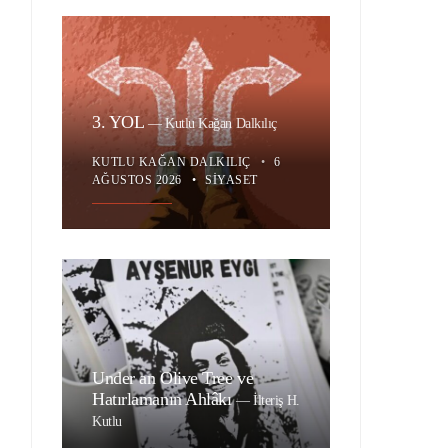
3. YOL
—
Kutlu Kağan Dalkılıç
KUTLU KAĞAN DALKILIÇ
•
6
AĞUSTOS 2026
•
SIYASET
Under an Olive Tree ve
Hatırlamanın Ahlâkı
—
İlteriş H.
Kutlu