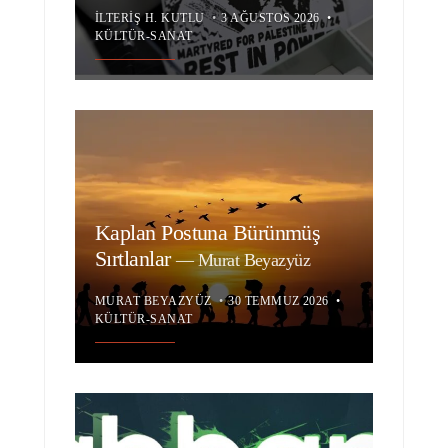
İLTERIŞ H. KUTLU
•
3 AĞUSTOS 2026
•
KÜLTÜR-SANAT
Kaplan Postuna Bürünmüş
Sırtlanlar
—
Murat Beyazyüz
MURAT BEYAZYÜZ
•
30 TEMMUZ 2026
•
KÜLTÜR-SANAT