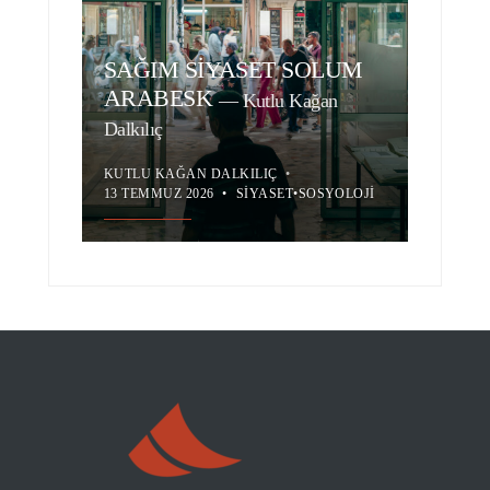
SAĞIM SİYASET SOLUM
ARABESK
—
Kutlu Kağan
Dalkılıç
KUTLU KAĞAN DALKILIÇ
•
13 TEMMUZ 2026
•
SIYASET
•
SOSYOLOJI