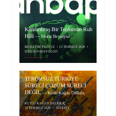
Kandırılmış Bir Toplumun Ruh
Hâli
—
Murat Beyazyüz
MURAT BEYAZYÜZ
•
23 TEMMUZ 2026
•
SIYASET
•
SOSYOLOJI
TERÖRSÜZ TÜRKİYE
SÜRECİ ÇÖZÜM SÜRECİ
DEĞİL
—
Kutlu Kağan Dalkılıç
KUTLU KAĞAN DALKILIÇ
•
18 TEMMUZ 2026
•
SIYASET