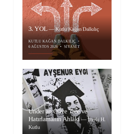
3. YOL
—
Kutlu Kağan Dalkılıç
KUTLU KAĞAN DALKILIÇ
•
6 AĞUSTOS 2026
•
SIYASET
Under an Olive Tree ve
Hatırlamanın Ahlâkı
—
İlteriş H.
Kutlu