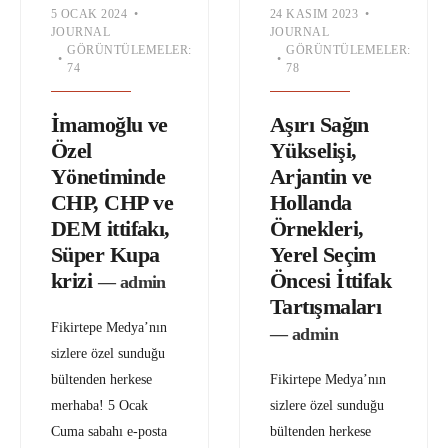
5 OCAK 2024
•
24 KASIM 2023
•
JOURNAL
JOURNAL
GÖRÜNTÜLEMELER:
GÖRÜNTÜLEMELER:
•
•
74
78
İmamoğlu ve
Aşırı Sağın
Özel
Yükselişi,
Yönetiminde
Arjantin ve
CHP, CHP ve
Hollanda
DEM ittifakı,
Örnekleri,
Süper Kupa
Yerel Seçim
krizi
Öncesi İttifak
— admin
Tartışmaları
Fikirtepe Medya’nın
— admin
sizlere özel sunduğu
bültenden herkese
Fikirtepe Medya’nın
merhaba! 5 Ocak
sizlere özel sunduğu
Cuma sabahı e-posta
bültenden herkese