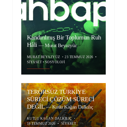
Kandırılmış Bir Toplumun Ruh
Hâli
—
Murat Beyazyüz
MURAT BEYAZYÜZ
•
23 TEMMUZ 2026
•
SIYASET
•
SOSYOLOJI
TERÖRSÜZ TÜRKİYE
SÜRECİ ÇÖZÜM SÜRECİ
DEĞİL
—
Kutlu Kağan Dalkılıç
KUTLU KAĞAN DALKILIÇ
•
18 TEMMUZ 2026
•
SIYASET