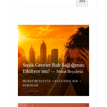
Ara
Sıcak Geceler Ruh Sağlığımızı
Etkiliyor mu?
—
Murat Beyazyüz
MURAT BEYAZYÜZ
•
8 AĞUSTOS 2026
•
PSIKOLOJI