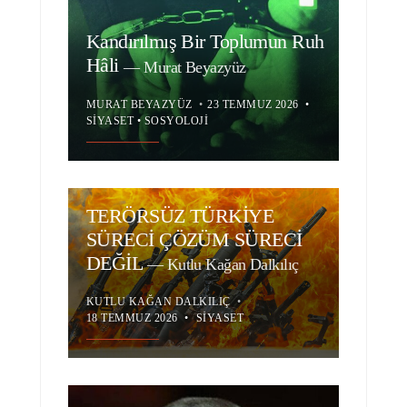
Kandırılmış Bir Toplumun Ruh
Hâli
—
Murat Beyazyüz
MURAT BEYAZYÜZ
•
23 TEMMUZ 2026
•
SIYASET
•
SOSYOLOJI
TERÖRSÜZ TÜRKİYE
SÜRECİ ÇÖZÜM SÜRECİ
DEĞİL
—
Kutlu Kağan Dalkılıç
KUTLU KAĞAN DALKILIÇ
•
18 TEMMUZ 2026
•
SIYASET