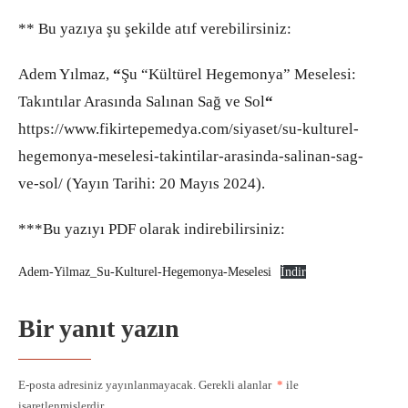
** Bu yazıya şu şekilde atıf verebilirsiniz:
Adem Yılmaz,
“
Şu “Kültürel Hegemonya” Meselesi:
Takıntılar Arasında Salınan Sağ ve Sol
“
https://www.fikirtepemedya.com/siyaset/su-kulturel-
hegemonya-meselesi-takintilar-arasinda-salinan-sag-
ve-sol/ (Yayın Tarihi: 20 Mayıs 2024).
***Bu yazıyı PDF olarak indirebilirsiniz:
Adem-Yilmaz_Su-Kulturel-Hegemonya-Meselesi
İndir
Bir yanıt yazın
E-posta adresiniz yayınlanmayacak.
Gerekli alanlar
*
ile
işaretlenmişlerdir