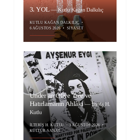
3. YOL
—
Kutlu Kağan Dalkılıç
KUTLU KAĞAN DALKILIÇ
•
6 AĞUSTOS 2026
•
SIYASET
Under an Olive Tree ve
Hatırlamanın Ahlâkı
—
İlteriş H.
Kutlu
İLTERIŞ H. KUTLU
•
3 AĞUSTOS 2026
•
KÜLTÜR-SANAT