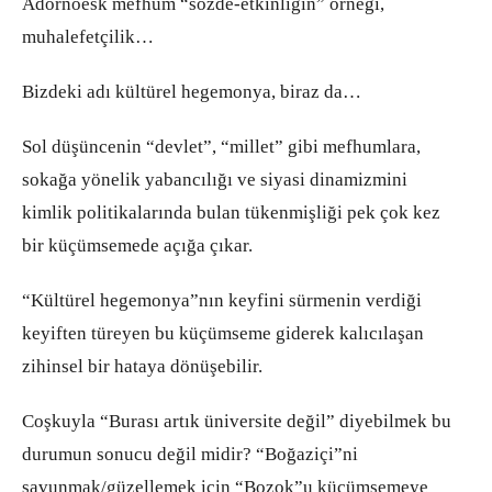
Adornoesk mefhum “sözde-etkinliğin” örneği,
muhalefetçilik…
Bizdeki adı kültürel hegemonya, biraz da…
Sol düşüncenin “devlet”, “millet” gibi mefhumlara,
sokağa yönelik yabancılığı ve siyasi dinamizmini
kimlik politikalarında bulan tükenmişliği pek çok kez
bir küçümsemede açığa çıkar.
“Kültürel hegemonya”nın keyfini sürmenin verdiği
keyiften türeyen bu küçümseme giderek kalıcılaşan
zihinsel bir hataya dönüşebilir.
Coşkuyla “Burası artık üniversite değil” diyebilmek bu
durumun sonucu değil midir? “Boğaziçi”ni
savunmak/güzellemek için “Bozok”u küçümsemeye