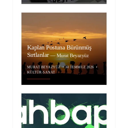
Kaplan Postuna Bürünmüş
Sırtlanlar
—
Murat Beyazyüz
MURAT BEYAZYÜZ
•
30 TEMMUZ 2026
•
KÜLTÜR-SANAT