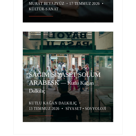
MURAT BEYAZYÜZ
•
17 TEMMUZ 2026
•
KÜLTÜR-SANAT
SAĞIM SİYASET SOLUM
ARABESK
—
Kutlu Kağan
Dalkılıç
KUTLU KAĞAN DALKILIÇ
•
13 TEMMUZ 2026
•
SIYASET
•
SOSYOLOJI