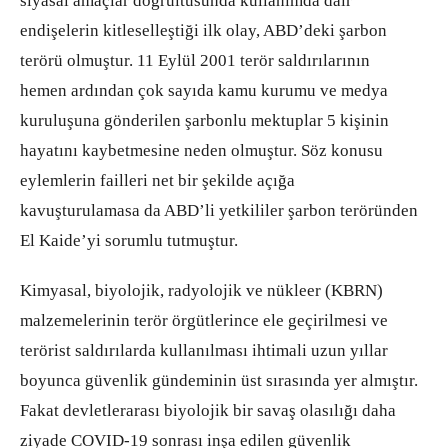
siyasal amaçlar doğrultusunda kullanımda dair
endişelerin kitleselleştiği ilk olay, ABD’deki şarbon
terörü olmuştur. 11 Eylül 2001 terör saldırılarının
hemen ardından çok sayıda kamu kurumu ve medya
kuruluşuna gönderilen şarbonlu mektuplar 5 kişinin
hayatını kaybetmesine neden olmuştur. Söz konusu
eylemlerin failleri net bir şekilde açığa
kavuşturulamasa da ABD’li yetkililer şarbon teröründen
El Kaide’yi sorumlu tutmuştur.
Kimyasal, biyolojik, radyolojik ve nükleer (KBRN)
malzemelerinin terör örgütlerince ele geçirilmesi ve
terörist saldırılarda kullanılması ihtimali uzun yıllar
boyunca güvenlik gündeminin üst sırasında yer almıştır.
Fakat devletlerarası biyolojik bir savaş olasılığı daha
ziyade COVID-19 sonrası inşa edilen güvenlik