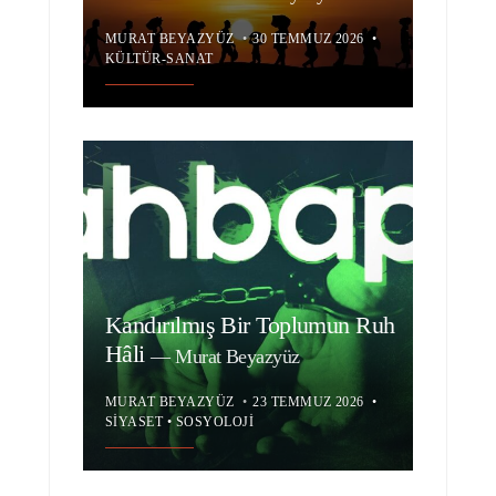
MURAT BEYAZYÜZ
•
30 TEMMUZ 2026
•
KÜLTÜR-SANAT
Kandırılmış Bir Toplumun Ruh
Hâli
—
Murat Beyazyüz
MURAT BEYAZYÜZ
•
23 TEMMUZ 2026
•
SIYASET
•
SOSYOLOJI