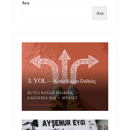
Ara
Ara
3. YOL
—
Kutlu Kağan Dalkılıç
KUTLU KAĞAN DALKILIÇ
•
6 AĞUSTOS 2026
•
SIYASET