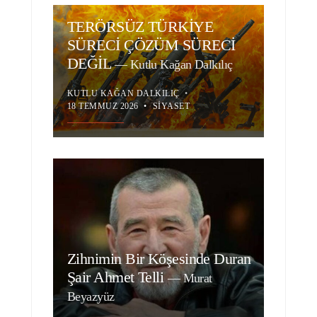
TERÖRSÜZ TÜRKİYE
SÜRECİ ÇÖZÜM SÜRECİ
DEĞİL
—
Kutlu Kağan Dalkılıç
KUTLU KAĞAN DALKILIÇ
•
18 TEMMUZ 2026
•
SIYASET
Zihnimin Bir Köşesinde Duran
Şair Ahmet Telli
—
Murat
Beyazyüz