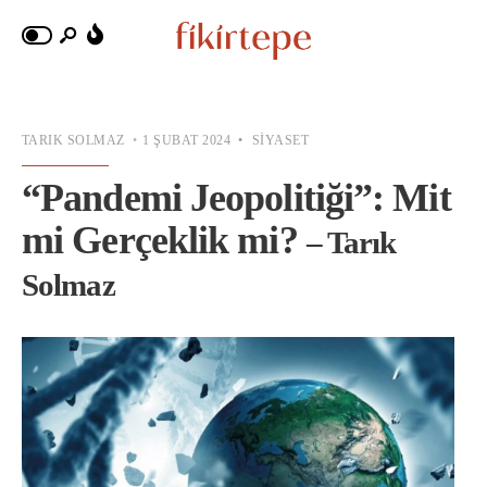
TARIK SOLMAZ
•
1 ŞUBAT 2024
•
SIYASET
“Pandemi Jeopolitiği”: Mit
mi Gerçeklik mi?
– Tarık
Solmaz