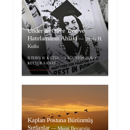
Under an Olive Tree ve
Hatırlamanın Ahlâkı
—
İlteriş H.
Kutlu
İLTERIŞ H. KUTLU
•
3 AĞUSTOS 2026
•
KÜLTÜR-SANAT
Kaplan Postuna Bürünmüş
Sırtlanlar
—
Murat Beyazyüz