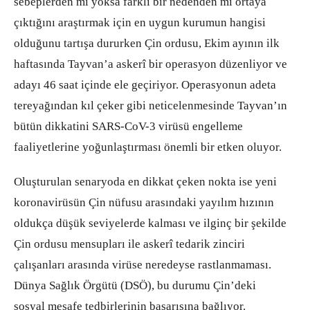
sebeplerden mi yoksa farklı bir nedenden mi ortaya
çıktığını araştırmak için en uygun kurumun hangisi
olduğunu tartışa dururken Çin ordusu, Ekim ayının ilk
haftasında Tayvan’a askerî bir operasyon düzenliyor ve
adayı 46 saat içinde ele geçiriyor. Operasyonun adeta
tereyağından kıl çeker gibi neticelenmesinde Tayvan’ın
bütün dikkatini SARS-CoV-3 virüsü engelleme
faaliyetlerine yoğunlaştırması önemli bir etken oluyor.
Oluşturulan senaryoda en dikkat çeken nokta ise yeni
koronavirüsün Çin nüfusu arasındaki yayılım hızının
oldukça düşük seviyelerde kalması ve ilginç bir şekilde
Çin ordusu mensupları ile askerî tedarik zinciri
çalışanları arasında virüse neredeyse rastlanmaması.
Dünya Sağlık Örgütü (DSÖ), bu durumu Çin’deki
sosyal mesafe tedbirlerinin başarısına bağlıyor.